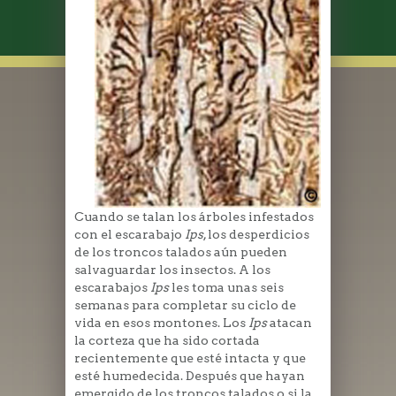
Cuando se talan los árboles infestados
con el escarabajo
Ips
, los desperdicios
de los troncos talados aún pueden
salvaguardar los insectos. A los
escarabajos
Ips
les toma unas seis
semanas para completar su ciclo de
vida en esos montones. Los
Ips
atacan
la corteza que ha sido cortada
recientemente que esté intacta y que
esté humedecida. Después que hayan
emergido de los troncos talados o si la