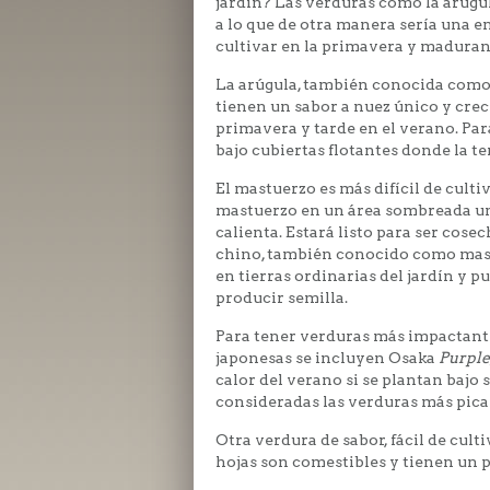
jardín? Las verduras como la arúgul
a lo que de otra manera sería una e
cultivar en la primavera y maduran
La arúgula, también conocida como 
tienen un sabor a nuez único y crec
primavera y tarde en el verano. Par
bajo cubiertas flotantes donde la t
El mastuerzo es más difícil de culti
mastuerzo en un área sombreada una
calienta. Estará listo para ser co
chino, también conocido como mast
en tierras ordinarias del jardín y
producir semilla.
Para tener verduras más impactantes
japonesas se incluyen Osaka
Purple
calor del verano si se plantan bajo
consideradas las verduras más pica
Otra verdura de sabor, fácil de culti
hojas son comestibles y tienen un 