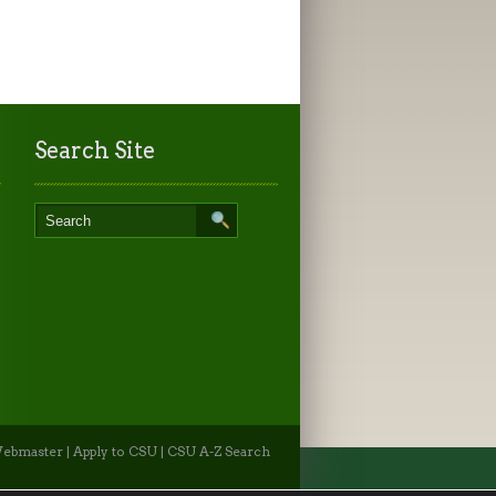
Search Site
ebmaster
|
Apply to CSU
|
CSU A-Z Search