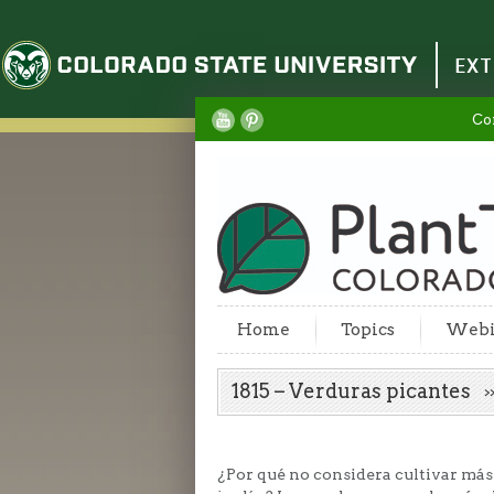
Colorado State University
EXT
Co
Home
Topics
Webi
1815 – Verduras picantes
¿Por qué no considera cultivar más