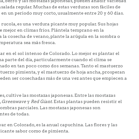
a, berro y las mostazas japonesas, pueden añadir variedad
nsalada regular. Muchas de estas verduras son fáciles de
 en un periodo muy corto, usualmente entre 20 y 60 días.
rucola, es una verdura picante muy popular. Sus hojas
e mejor en climas fríos. Plántela temprano en la
a la cosecha de verano, plante la arúgula en la sombra o
emperatura sea más fresca.
var en el sol intenso de Colorado. Lo mejor es plantar el
 parte del día, particularmente cuando el clima se
sechado en tan poco como dos semanas. Tanto el mastuerzo
uerzo pimienta, y el mastuerzo de hoja ancha, prosperan
 pueden ser cosechadas más de una vez antes que empiecen a
, cultive las mostazas japonesas. Entre las mostazas
, Greenwave
y
Red Giant
. Estas plantas pueden resistir el
 sombras parciales. Las mostazas japonesas son
ntes de todas.
var en Colorado, es la anual capuchina. Las flores y las
picante sabor como de pimienta.