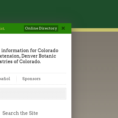
Online Directory
ist
.
 information for Colorado
tension, Denver Botanic
tries of Colorado.
pañol
Sponsors
Search the Site