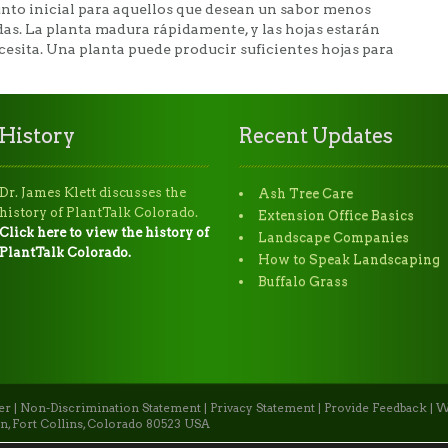
nto inicial para aquellos que desean un sabor menos
as. La planta madura rápidamente, y las hojas estarán
ecesita. Una planta puede producir suficientes hojas para
History
Recent Updates
Dr. James Klett discusses the
Ash Tree Care
history of PlantTalk Colorado.
Extension Office Basics
Click here to view the history of
Landscape Companies
PlantTalk Colorado.
How to Speak Landscaping
Buffalo Grass
er
|
Non-Discrimination Statement
|
Privacy Statement
|
Provide Feedback
|
W
n, Fort Collins, Colorado 80523 USA