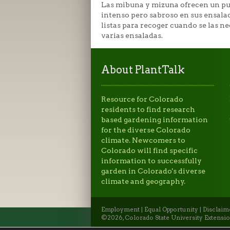
Las mibuna y mizuna ofrecen un pu
intenso pero sabroso en sus ensalad
listas para recoger cuando se las n
varias ensaladas.
About PlantTalk
Resource for Colorado
residents to find research
based gardening information
for the diverse Colorado
climate. Newcomers to
Colorado will find specific
information to successfully
garden in Colorado's diverse
climate and geography.
Employment
|
Equal Opportunity
|
Disclaim
©2026, Colorado State University Extensio