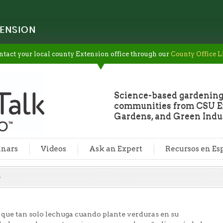
ENSION
ntact your local county Extension office through our
County Office L
Science-based gardening
communities from CSU Ex
Gardens, and Green Indus
nars
Videos
Ask an Expert
Recursos en Es
 que tan solo lechuga cuando plante verduras en su