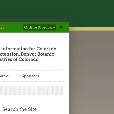
Online Directory
ist
.
 information for Colorado
tension, Denver Botanic
tries of Colorado.
pañol
Sponsors
Search the Site