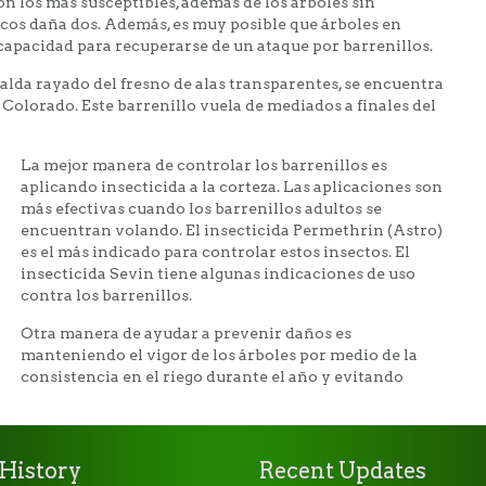
on los más susceptibles, además de los árboles sin
ncos daña dos. Además, es muy posible que árboles en
apacidad para recuperarse de un ataque por barrenillos.
ralda rayado del fresno de alas transparentes, se encuentra
 Colorado. Este barrenillo vuela de mediados a finales del
La mejor manera de controlar los barrenillos es
aplicando insecticida a la corteza. Las aplicaciones son
más efectivas cuando los barrenillos adultos se
encuentran volando. El insecticida Permethrin (Astro)
es el más indicado para controlar estos insectos. El
insecticida Sevin tiene algunas indicaciones de uso
contra los barrenillos.
Otra manera de ayudar a prevenir daños es
manteniendo el vigor de los árboles por medio de la
consistencia en el riego durante el año y evitando
History
Recent Updates