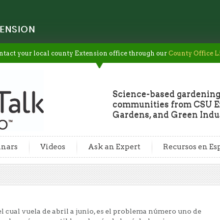
ENSION
ntact your local county Extension office through our
County Office L
Science-based gardening
communities from CSU Ex
Gardens, and Green Indus
nars
Videos
Ask an Expert
Recursos en Es
el cual vuela de abril a junio, es el problema número uno de