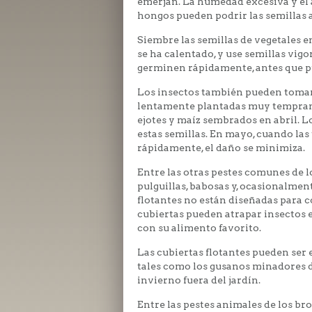
emerjan. La humedad excesiva y el 
hongos pueden podrir las semillas an
Siembre las semillas de vegetales 
se ha calentado, y use semillas vigo
germinen rápidamente, antes que pu
Los insectos también pueden tomar
lentamente plantadas muy temprano 
ejotes y maíz sembrados en abril. L
estas semillas. En mayo, cuando las
rápidamente, el daño se minimiza.
Entre las otras pestes comunes de l
pulguillas, babosas y, ocasionalment
flotantes no están diseñadas para co
cubiertas pueden atrapar insectos e
con su alimento favorito.
Las cubiertas flotantes pueden ser 
tales como los gusanos minadores de
invierno fuera del jardín.
Entre las pestes animales de los br