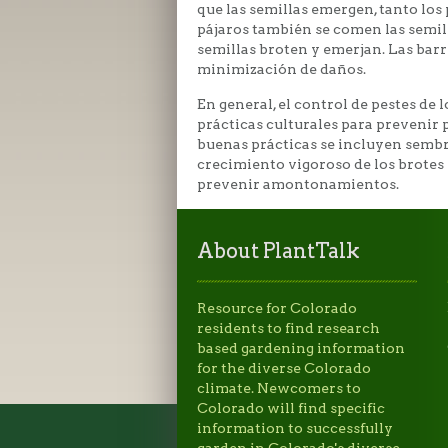
que las semillas emergen, tanto los
pájaros también se comen las semill
semillas broten y emerjan. Las barr
minimización de daños.
En general, el control de pestes de 
prácticas culturales para prevenir 
buenas prácticas se incluyen sembr
crecimiento vigoroso de los brotes
prevenir amontonamientos.
About PlantTalk
Resource for Colorado
residents to find research
based gardening information
for the diverse Colorado
climate. Newcomers to
Colorado will find specific
information to successfully