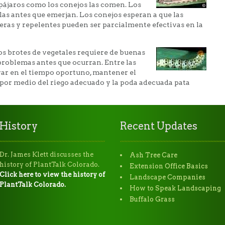
 pájaros como los conejos las comen. Los
as antes que emerjan. Los conejos esperan a que las
eras y repelentes pueden ser parcialmente efectivas en la
los brotes de vegetales requiere de buenas
problemas antes que ocurran. Entre las
ar en el tiempo oportuno, mantener el
 por medio del riego adecuado y la poda adecuada pata
History
Recent Updates
Dr. James Klett discusses the
Ash Tree Care
history of PlantTalk Colorado.
Extension Office Basics
Click here to view the history of
Landscape Companies
PlantTalk Colorado.
How to Speak Landscaping
Buffalo Grass