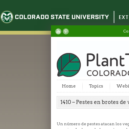
Colorado State University
EXT
Co
Home
Topics
Webi
1410 – Pestes en brotes d
Un número de pestes atacan los veg