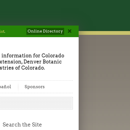
Online Directory
ist
.
 information for Colorado
tension, Denver Botanic
tries of Colorado.
pañol
Sponsors
Search the Site