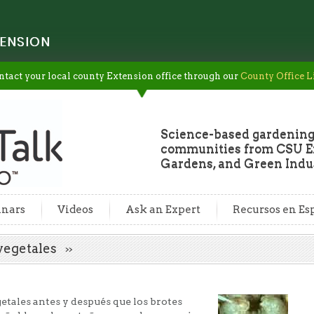
ENSION
ntact your local county Extension office through our
County Office L
Science-based gardening
communities from CSU Ex
Gardens, and Green Indus
nars
Videos
Ask an Expert
Recursos en Es
e vegetales
etales antes y después que los brotes