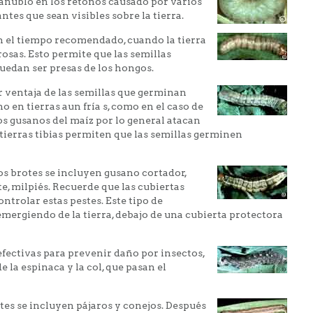
añublo en los retoños causado por varios
tes que sean visibles sobre la tierra.
en el tiempo recomendado, cuando la tierra
rosas. Esto permite que las semillas
edan ser presas de los hongos.
 ventaja de las semillas que germinan
en tierras aun fría s, como en el caso de
os gusanos del maíz por lo general atacan
 tierras tibias permiten que las semillas germinen
os brotes se incluyen gusano cortador,
e, milpiés. Recuerde que las cubiertas
ntrolar estas pestes. Este tipo de
mergiendo de la tierra, debajo de una cubierta protectora
efectivas para prevenir daño por insectos,
 la espinaca y la col, que pasan el
otes se incluyen pájaros y conejos. Después