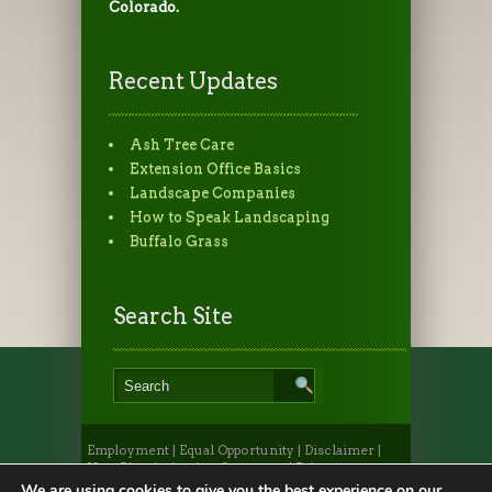
Colorado.
Recent Updates
Ash Tree Care
Extension Office Basics
Landscape Companies
How to Speak Landscaping
Buffalo Grass
Search Site
Employment
|
Equal Opportunity
|
Disclaimer
|
Non-Discrimination Statement
|
Privacy
Statement
|
Provide Feedback
|
Webmaster
|
Apply
We are using cookies to give you the best experience on our