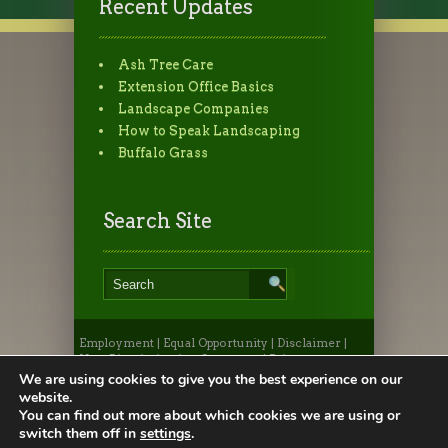
Recent Updates
Ash Tree Care
Extension Office Basics
Landscape Companies
How to Speak Landscaping
Buffalo Grass
Search Site
Employment
|
Equal Opportunity
|
Disclaimer
|
Non-Discrimination Statement
|
Privacy
Statement
|
Provide Feedback
|
Webmaster
|
Apply
We are using cookies to give you the best experience on our
to CSU
|
CSU A-Z Search
website.
©2026, Colorado State University Extension, Fort
You can find out more about which cookies we are using or
Collins, Colorado 80523 USA
switch them off in
settings
.