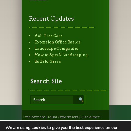
Recent Updates
Ash Tree Care
Extension Office Basics
Landscape Companies
How to Speak Landscaping
Buffalo Grass
Search Site
Employment
|
Equal Opportunity
|
Disclaimer
|
Non-Discrimination Statement
|
Privacy
Statement
|
Provide Feedback
|
Webmaster
|
Apply
We are using cookies to give you the best experience on our