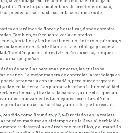
opa, la verdolaga está relacionada con la verdolaga de
 jardín. Tiene hojas suculentas y de crecimiento bajo,
zos pueden crecer hasta sesenta centímetros de
tica en jardines de flores y hortalizas, donde compite
eadas. También, es frecuente verla en prados
cia, los tallos y las hojas tienen un tinte rojo-púrpura, y
ren solamente en días brillantes. La verdolaga prospera
ad. También puede sobrevivir en áreas secas, aunque se
hojas más pequeñas.
ades de semillas pequeñas y negras, las cuales se
varios años. La mejor manera de controlar la verdolaga es
 podría arrancarla con un azadé n, pero puede regresar
 quedan en la tierra. Las plantas absorben la humedad fácil
rlas en bolsas y tirarlas a la basura, ya que si se quedan
rear raíces nuevamente. Lo mejor es usar el azadé n o
n pronto como se las localiza y antes de que florezcan.
o, vendido como Roundup, y 2,4-D rociados en la maleza
llas pueden madurar en el tiempo que le lleva al herbicida
ramente se desarrolla en áreas con mantillos, y el mantillo
eneral la asfixia. El gusano cogollero, parecido al gusano