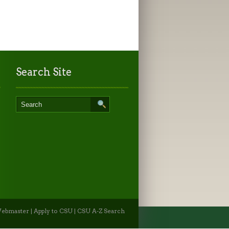
Search Site
ebmaster
|
Apply to CSU
|
CSU A-Z Search