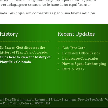
a verdolaga, pero raramente le hace daño significante.
teada. Sus hojas son comestibles y son una buena adición
History
Recent Updates
Dr. James Klett discusses the
Ash Tree Care
history of PlantTalk Colorado.
Extension Office Basics
Click here to view the history of
Landscape Companies
PlantTalk Colorado.
How to Speak Landscaping
Buffalo Grass
er
|
Non-Discrimination Statement
|
Privacy Statement
|
Provide Feedback
|
W
n, Fort Collins, Colorado 80523 USA