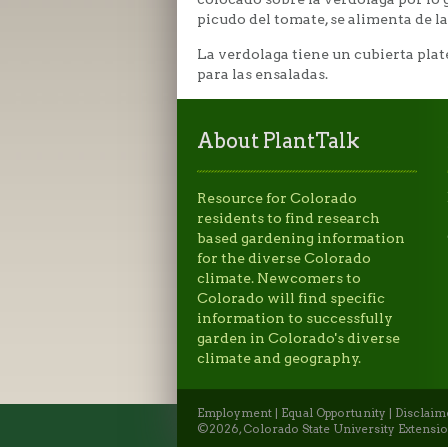
picudo del tomate, se alimenta de l
La verdolaga tiene un cubierta pla
para las ensaladas.
About PlantTalk
Resource for Colorado
residents to find research
based gardening information
for the diverse Colorado
climate. Newcomers to
Colorado will find specific
information to successfully
garden in Colorado's diverse
climate and geography.
Employment
|
Equal Opportunity
|
Disclaim
©2026, Colorado State University Extensio