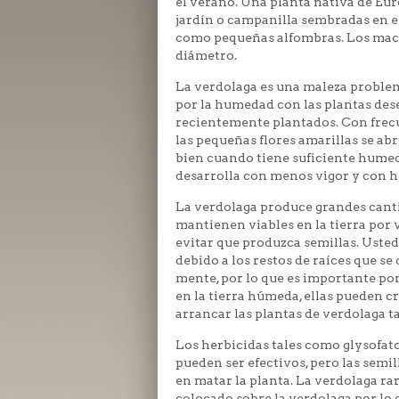
el verano. Una planta nativa de Eur
jardín o campanilla sembradas en el
como pequeñas alfombras. Los maci
diámetro.
La verdolaga es una maleza problemá
por la humedad con las plantas des
recientemente plantados. Con frecuen
las pequeñas flores amarillas se ab
bien cuando tiene suficiente humed
desarrolla con menos vigor y con 
La verdolaga produce grandes cantid
mantienen viables en la tierra por 
evitar que produzca semillas. Usted
debido a los restos de raíces que se
mente, por lo que es importante pone
en la tierra húmeda, ellas pueden c
arrancar las plantas de verdolaga ta
Los herbicidas tales como glysofat
pueden ser efectivos, pero las semi
en matar la planta. La verdolaga ra
colocado sobre la verdolaga por lo g