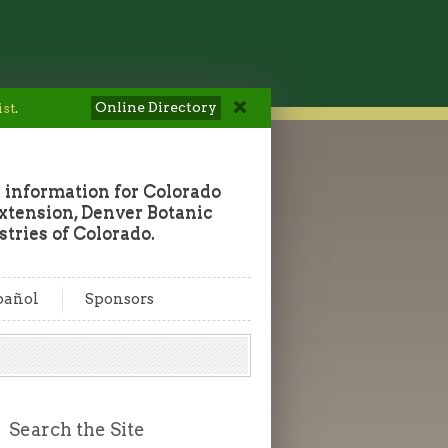
Online Directory
ist
.
 information for Colorado
tension, Denver Botanic
tries of Colorado.
pañol
Sponsors
Search the Site